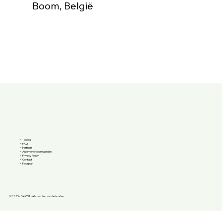
Boom, België
>
Tickets
>
FAQ
>
Partners
>
Algemene Voorwaarden
> Privacy Policy
> Contact
> Floorplan
© 2025 - FANOVA - Alle rechten voorbehouden